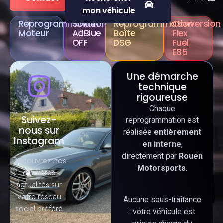
mon véhicule
Reprogrammation
Solution
Reprogrammation
Conversion
Moteur
AdBlue
Boîte
Flex
OFF
DSG
Fuel
E85
Une démarche
technique
rigoureuse
Chaque
Suivez-
reprogrammation est
nous sur
réalisée
entièrement
Instagram
en interne
,
directement par
Rouen
Découvrez nos
Motorsports
.
dernières
actualités sur
votre réseau
Aucune sous-traitance
social préféré
: votre véhicule est