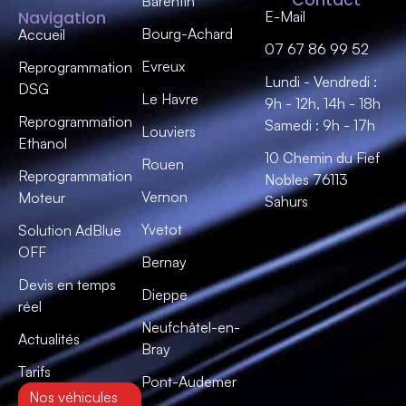
Barentin
Navigation
E-Mail
Bourg-Achard
Accueil
07 67 86 99 52
Evreux
Reprogrammation
Lundi - Vendredi :
DSG
Le Havre
9h - 12h, 14h - 18h
Reprogrammation
Samedi : 9h - 17h
Louviers
Ethanol
10 Chemin du Fief
Rouen
Reprogrammation
Nobles 76113
Vernon
Moteur
Sahurs
Yvetot
Solution AdBlue
OFF
Bernay
Devis en temps
Dieppe
réel
Neufchâtel-en-
Actualités
Bray
Tarifs
Pont-Audemer
Nos véhicules