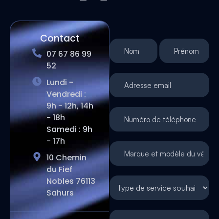
Contact
07 67 86 99
52
Lundi -
Vendredi :
9h - 12h, 14h
- 18h
Samedi : 9h
- 17h
10 Chemin
du Fief
Nobles 76113
Sahurs