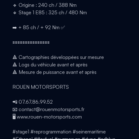
🔹 Origine : 240 ch / 388 Nm
🔹 Stage 1 E85 : 325 ch / 480 Nm
➡️ + 85 ch / + 92 Nm ✅
🟰🟰🟰🟰🟰🟰🟰🟰🟰🟰🟰🟰🟰🟰🟰
🔺 Cartographies développées sur mesure
🔺 Logs du véhicule avant et après
🔺 Mesure de puissance avant et après
ROUEN MOTORSPORTS
📲 07.67.86.99.52
📧 contact@rouenmotorsports.fr
🖥️ www.rouen-motorsports.com
#stage1 #reprogrammation #seinemaritime
#Ethanol #flexfuel #surmesure #dyno #adblue