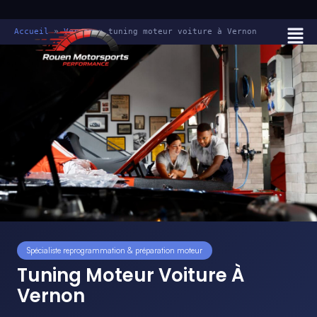
Accueil
»
Vernon
»
tuning moteur voiture à Vernon
Spécialiste reprogrammation & préparation moteur
Tuning Moteur Voiture À
Vernon