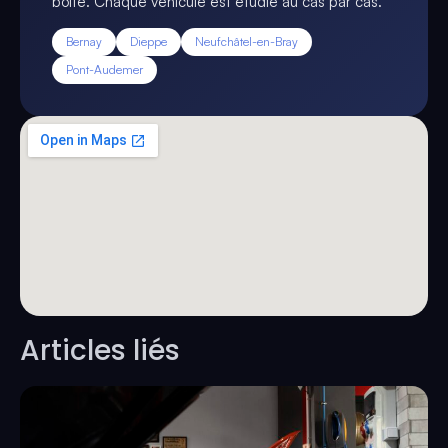
boîte. Chaque véhicule est étudié au cas par cas.
Bernay
Dieppe
Neufchâtel-en-Bray
Pont-Audemer
Articles liés