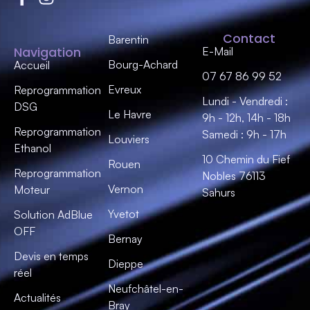
Contact
Barentin
Navigation
E-Mail
Bourg-Achard
Accueil
07 67 86 99 52
Evreux
Reprogrammation
Lundi - Vendredi :
DSG
Le Havre
9h - 12h, 14h - 18h
Reprogrammation
Samedi : 9h - 17h
Louviers
Ethanol
10 Chemin du Fief
Rouen
Reprogrammation
Nobles 76113
Vernon
Moteur
Sahurs
Yvetot
Solution AdBlue
OFF
Bernay
Devis en temps
Dieppe
réel
Neufchâtel-en-
Actualités
Bray