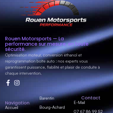
Rouen Motorsports — La
performance sur mesure, en toute
sécurité.
Optimisation moteur, conversion éthanol et
reprogrammation boîte auto : nos experts vous
garantissent
puissance, fiabilité et plaisir de conduite
à
chaque intervention.
Contact
Barentin
Navigation
E-Mail
Bourg-Achard
Accueil
07 67 86 99 52