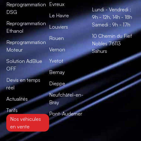
Evreux
Reprogrammation
Lundi - Vendredi :
DSG
Le Havre
9h - 12h, 14h - 18h
Reprogrammation
Samedi : 9h - 17h
Louviers
Ethanol
10 Chemin du Fief
Rouen
Reprogrammation
Nobles 76113
Vernon
Moteur
Sahurs
Yvetot
Solution AdBlue
OFF
Bernay
Devis en temps
Dieppe
réel
Neufchâtel-en-
Actualités
Bray
Tarifs
Pont-Audemer
Nos véhicules
en vente