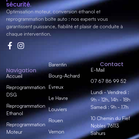
sécurité.
Optimisation moteur, conversion éthanol et
reprogrammation boîte auto : nos experts vous
garantissent
puissance, fiabilité et plaisir de conduite
à
chaque intervention.
Contact
Barentin
Navigation
E-Mail
Bourg-Achard
Accueil
07 67 86 99 52
Evreux
Reprogrammation
Lundi - Vendredi :
DSG
Le Havre
9h - 12h, 14h - 18h
Reprogrammation
Samedi : 9h - 17h
Louviers
Ethanol
10 Chemin du Fief
Rouen
Reprogrammation
Nobles 76113
Vernon
Moteur
Sahurs